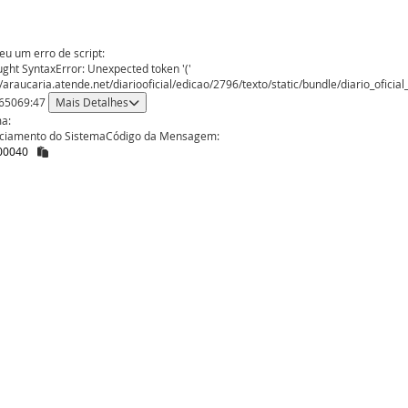
eu um erro de script:
ght SyntaxError: Unexpected token '('
//araucaria.atende.net/diariooficial/edicao/2796/texto/static/bundle/diario_of
65069:47
Mais Detalhes
a:
ciamento do Sistema
Código da Mensagem:
00040