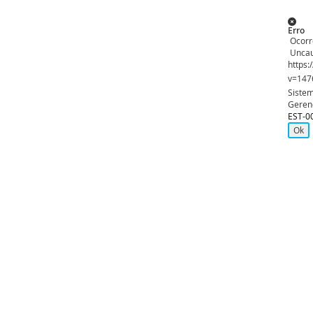
Erro
Ocorr
Uncau
https:
v=147
Sistem
Geren
EST-0
Ok