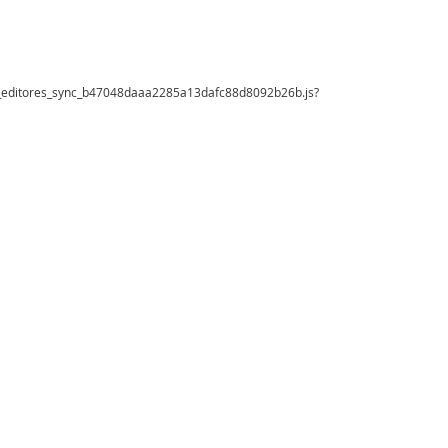
icial_editores_sync_b47048daaa2285a13dafc88d8092b26b.js?