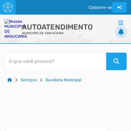
Cadastre-se
AUTOATENDIMENTO
MUNICIPIO DE ARAUCARIA
ACESSO RÁPIDO
O que você procura?
Acessibilidade
Cidadão
Serviços
Ouvidoria Municipal
Diário Oficial
Transparência