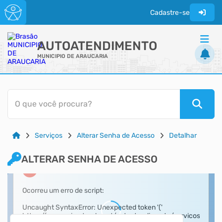
Cadastre-se
AUTOATENDIMENTO
MUNICIPIO DE ARAUCARIA
ACESSO RÁPIDO
O que você procura?
Acessibilidade
Cidadão
Serviços
Alterar Senha de Acesso
Detalhar
Diário Oficial
Transparência
ALTERAR SENHA DE ACESSO