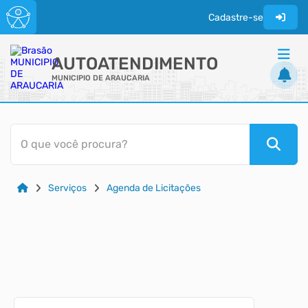
Cadastre-se
AUTOATENDIMENTO
MUNICIPIO DE ARAUCARIA
ACESSO RÁPIDO
O que você procura?
Acessibilidade
Cidadão
Serviços
Agenda de Licitações
Diário Oficial
Transparência