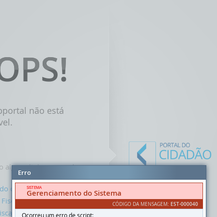
OPS!
OPS!
bportal não está
vel.
o alguns links que podem
Erro
 do cidadão
SISTEMA
Gerenciamento do Sistema
 Fiscal
CÓDIGO DA MENSAGEM:
EST-000040
iscal Eletrônica
Ocorreu um erro de script: