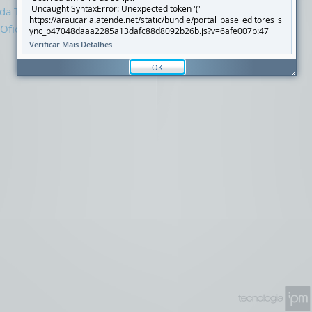
Uncaught SyntaxError: Unexpected token '('
 da Transparência
https://araucaria.atende.net/static/bundle/portal_base_editores_s
Oficial
ync_b47048daaa2285a13dafc88d8092b26b.js?v=6afe007b:47
Verificar Mais Detalhes
OK